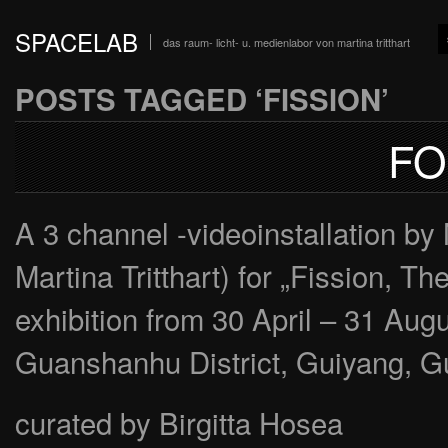
SPACELAB
das raum- licht- u. medienlabor von martina tritthart
POSTS TAGGED ‘FISSION’
FO
A 3 channel -videoinstallation
Martina Tritthart) for „Fission, T
exhibition from 30 April – 31 Au
Guanshanhu District, Guiyang, G
curated by Birgitta Hosea