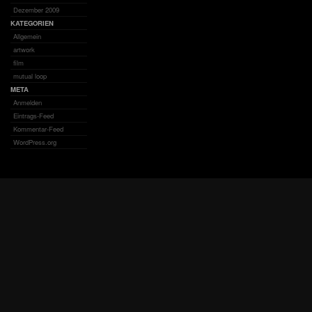
Dezember 2009
KATEGORIEN
Allgemein
artwork
film
mutual loop
META
Anmelden
Eintrags-Feed
Kommentar-Feed
WordPress.org