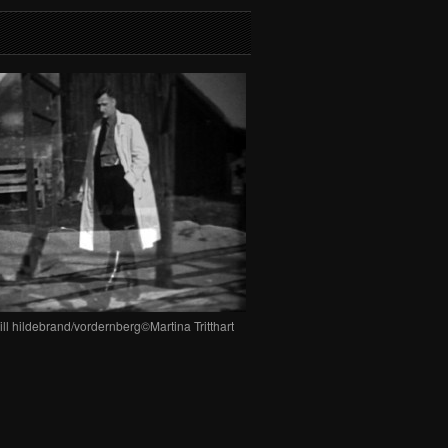
ill hildebrand/vordernberg©Martina Tritthart