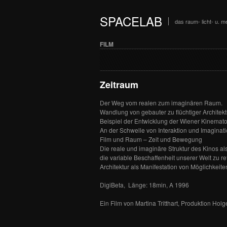
SPACELAB
das raum- licht- u. me
FILM
Zeitraum
Der Weg vom realen zum imaginären Raum.
Wandlung von gebauter zu flüchtiger Architek
Beispiel der Entwicklung der Wiener Kinemat
An der Schwelle von Interaktion und Imaginati
Film und Raum – Zeit und Bewegung
Die reale und imaginäre Struktur des Kinos al
die variable Beschaffenheit unserer Welt zu ref
Architektur als Manifestation von Möglichkeite
DigiBeta, Länge: 18min, A 1996
Ein Film von Martina Tritthart, Produktion Holg