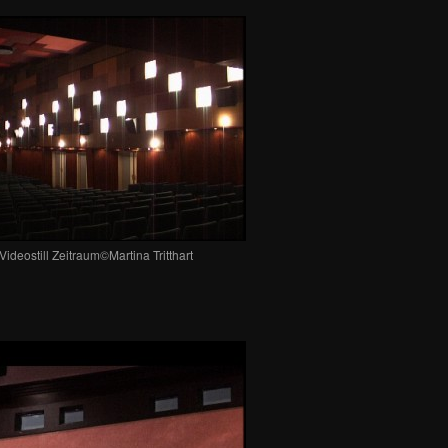
Videostill Zeitraum©Martina Tritthart