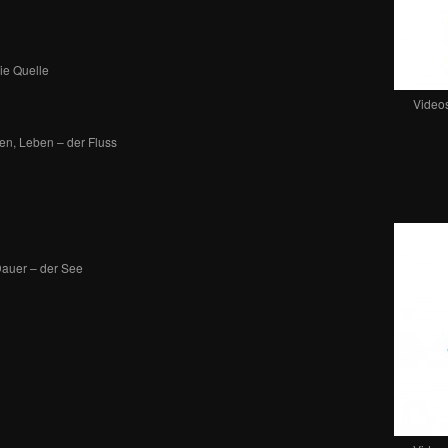
ie Quelle
Videos
en, Leben – der Fluss
 Dauer – der See