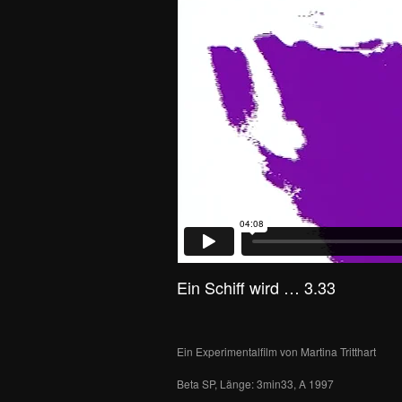
Ein Schiff wird … 3.33
Ein Experimentalfilm von Martina Tritthart
Beta SP, Länge: 3min33, A 1997