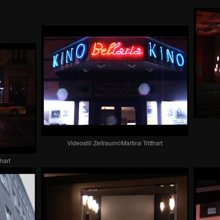
Videostill Zeitraum©Martina Tritthart
thart