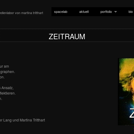
spacelab
aktuell
portfolio
bio
dienlabor von martina tritthart
ZEITRAUM
tur am
ographen.
on.
s Ansatz,
lektieren.
n.
er Lang und Martina Tritthart