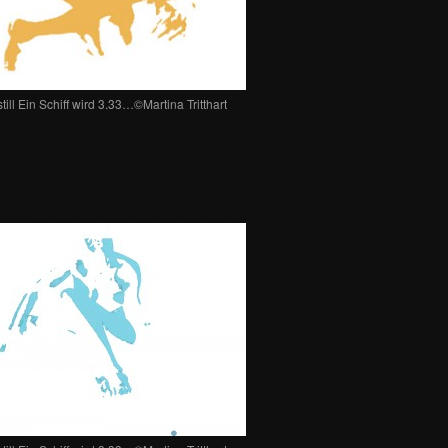
till Ein Schiff wird 3.33…©Martina Tritthart