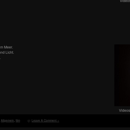
Videos
um Meer.
nd Licht.
.
Videost
Allgemein
,
film
Leave A Comment »