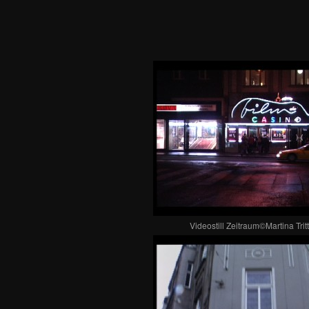
Videostill Zeitraum©Martina Trit