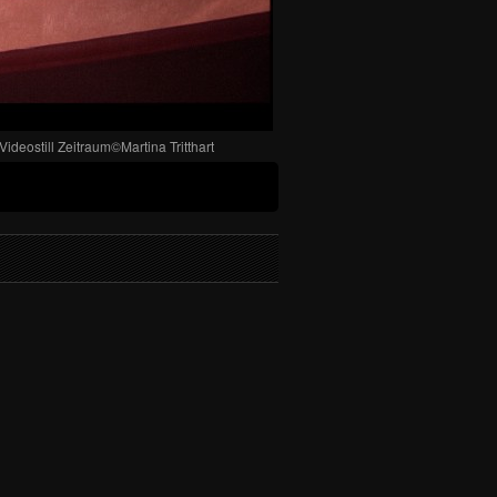
Videostill Zeitraum©Martina Tritthart