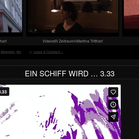
thart
Videostill Zeitraum©Martina Tritthart
Allgemein
,
film
Leave A Comment »
EIN SCHIFF WIRD … 3.33