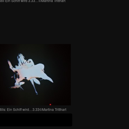
till Ein Schiff wird 3.33…©Martina Tritthart
ills: Ein Schiff wird…3.33©Martina Tritthart