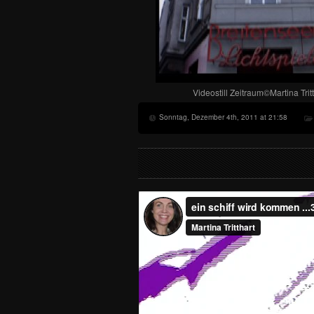
Videostill Zeitraum©Martina Trit
Sonntag, Dezember 4th, 2011 at 21:58