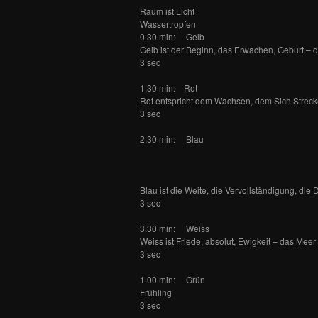
Raum ist Licht
Wassertropfen
0.30 min: Gelb
Gelb ist der Beginn, das Erwachen, Geburt – d
3 sec
1.30 min: Rot
Rot entspricht dem Wachsen, dem Sich Streck
3 sec
2.30 min: Blau
Blau ist die Weite, die Vervollständigung, die
3 sec
3.30 min: Weiss
Weiss ist Friede, absolut, Ewigkeit – das Meer
3 sec
1.00 min: Grün
Frühling
3 sec