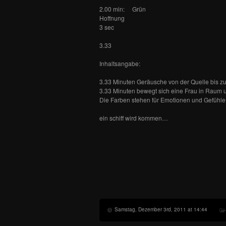
2.00 min: Grün
Hoffnung
3 sec
3.33
Inhaltsangabe:
3.33 Minuten Geräusche von der Quelle bis z
3.33 Minuten bewegt sich eine Frau in Raum u
Die Farben stehen für Emotionen und Gefühle
ein schiff wird kommen…
Samstag, Dezember 3rd, 2011 at 14:44