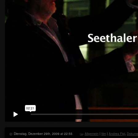
Dienstag, Dezember 29th, 2009 at 22:55
Allgemein
|
film
|
Andrea Figl
,
Dokumen