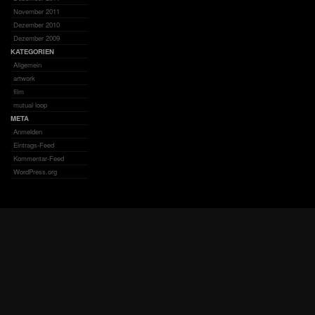
November 2011
Dezember 2010
Dezember 2009
KATEGORIEN
Allgemein
artwork
film
mutual loop
META
Anmelden
Eintrags-Feed
Kommentar-Feed
WordPress.org