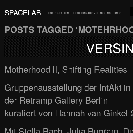
SPACELAB
das raum- licht- u. medienlabor von martina tritthart
POSTS TAGGED ‘MOTEHRHOO
VERSIN
Motherhood II, Shifting Realities
Gruppenausstellung der IntAkt i
der Retramp Gallery Berlin
kuratiert von Hannah van Ginkel 
Mit Stella Bach, Julia Bugram, D